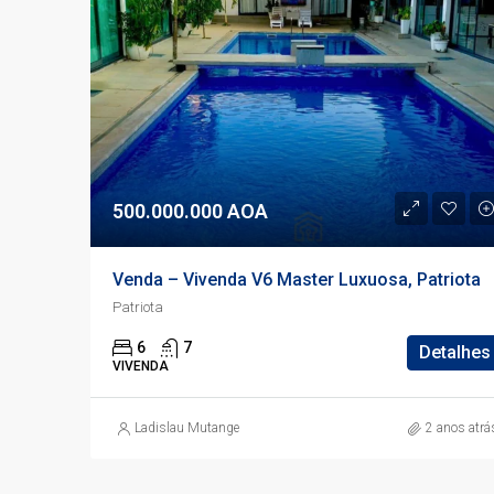
500.000.000 AOA
Venda – Vivenda V6 Master Luxuosa, Patriota
Patriota
6
7
Detalhes
VIVENDA
Ladislau Mutange
2 anos atrá