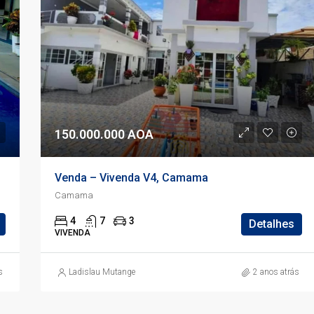
150.000.000 AOA
Venda – Vivenda V4, Camama
Camama
4
7
3
Detalhes
VIVENDA
s
Ladislau Mutange
2 anos atrás