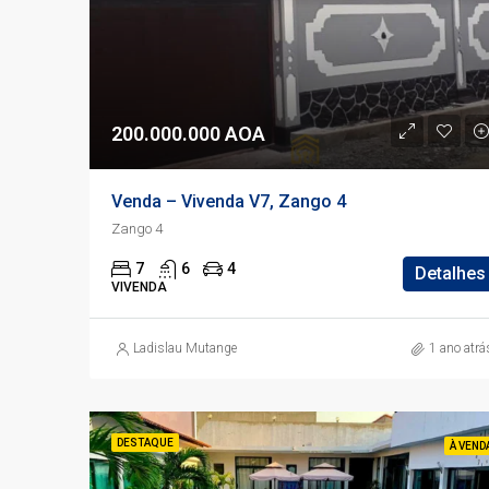
200.000.000 AOA
Venda – Vivenda V7, Zango 4
Zango 4
7
6
4
Detalhes
VIVENDA
Ladislau Mutange
1 ano atrá
DESTAQUE
À VEND