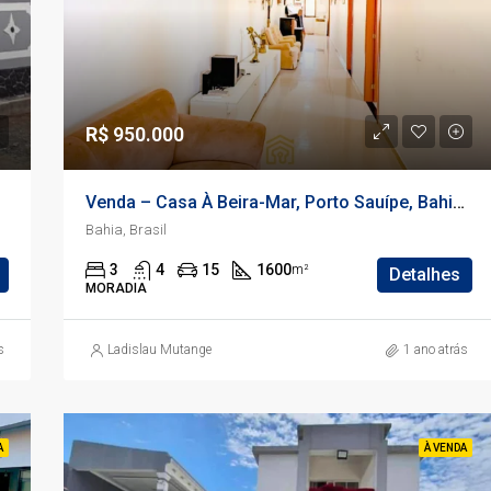
400.000.000 AOA
Ilha de Luanda
R$
950.000
Venda – Casa À Beira-Mar, Porto Sauípe, Bahia, Brasil
Bahia, Brasil
3
4
15
1600
m²
Detalhes
MORADIA
s
Ladislau Mutange
1 ano atrás
A
À VENDA