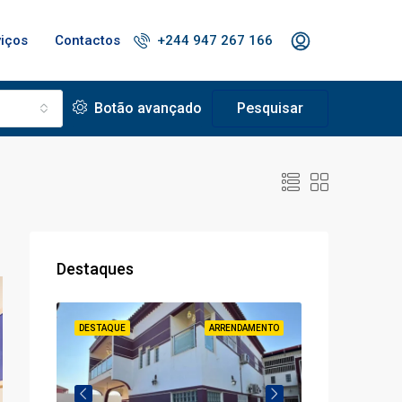
viços
Contactos
+244 947 267 166
Botão avançado
Pesquisar
Destaques
À VENDA
DESTAQUE
ARRENDAMENTO
DESTAQUE