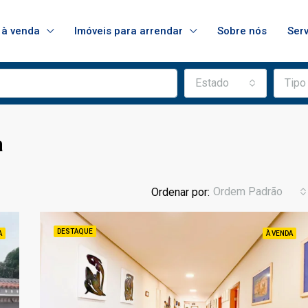
 à venda
Imóveis para arrendar
Sobre nós
Ser
Estado
Tipo
a
Ordem Padrão
Ordenar por:
DESTAQUE
A
À VENDA
DESTAQUE