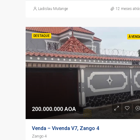
Ladislau Mutange
12 meses atrá
DESTAQUE
À VEND
200.000.000 AOA
Venda – Vivenda V7, Zango 4
Zango 4