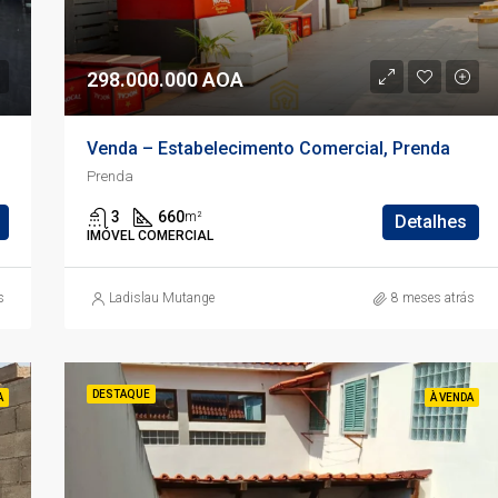
298.000.000 AOA
Venda – Estabelecimento Comercial, Prenda
Prenda
3
660
m²
Detalhes
IMÓVEL COMERCIAL
s
Ladislau Mutange
8 meses atrás
DESTAQUE
A
À VENDA