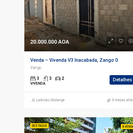
20.000.000 AOA
Venda – Vivenda V3 Inacabada, Zango 0
Zango
3
3
2
Detalhes
VIVENDA
Ladislau Mutange
9 meses atrá
DESTAQUE
À VEND