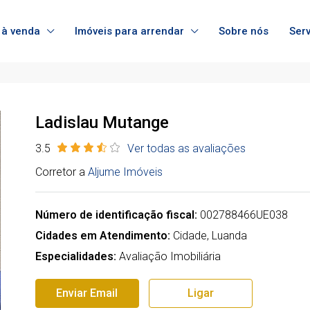
 à venda
Imóveis para arrendar
Sobre nós
Ser
Ladislau Mutange
3.5
Ver todas as avaliações
Corretor a
Aljume Imóveis
Número de identificação fiscal:
002788466UE038
Cidades em Atendimento:
Cidade, Luanda
Especialidades:
Avaliação Imobiliária
Enviar Email
Ligar