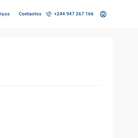
viços
Contactos
+244 947 267 166