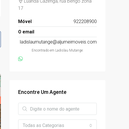
Luanda Cazenga, rua Bengo zona
17
Móvel
922208900
O email
ladislaumutange@aljumeimoveis.com
Encontrado em Ladislau Mutange:
Encontre Um Agente
Todas as Categorias