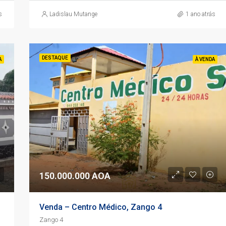
s
Ladislau Mutange
1 ano atrás
DESTAQUE
A
À VENDA
150.000.000 AOA
Venda – Centro Médico, Zango 4
Zango 4