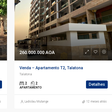
260.000.000 AOA
Venda – Apartamento T2, Talatona
Talatona
2
2
Detalhes
APARTAMENTO
s
Ladislau Mutange
12 meses atrás