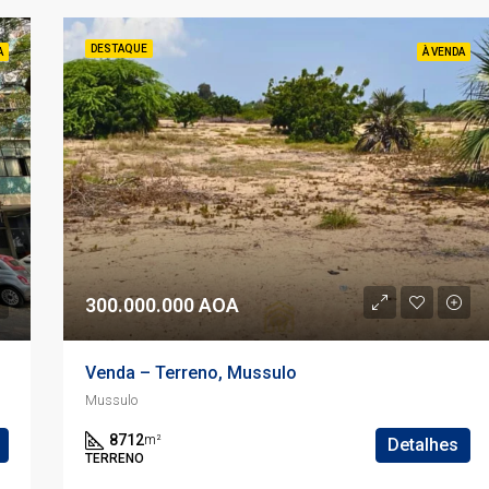
DESTAQUE
A
À VENDA
300.000.000 AOA
Venda – Terreno, Mussulo
Mussulo
8712
m²
Detalhes
TERRENO