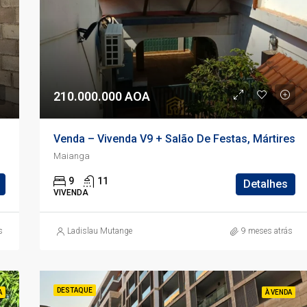
210.000.000 AOA
Venda – Vivenda V9 + Salão De Festas, Mártires
Maianga
9
11
Detalhes
VIVENDA
s
Ladislau Mutange
9 meses atrás
DESTAQUE
A
À VENDA