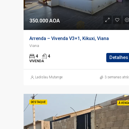
350.000 AOA
Arrenda – Vivenda V3+1, Kikuxi, Viana
Viana
4
4
Detalhes
VIVENDA
Ladislau Mutange
3 semanas atrá
DESTAQUE
À VEND