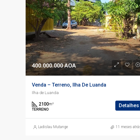
400.000.000 AOA
Venda – Terreno, Ilha De Luanda
Ilha de Luanda
2100
m²
Detalhes
TERRENO
Ladislau Mutange
11 meses atrá