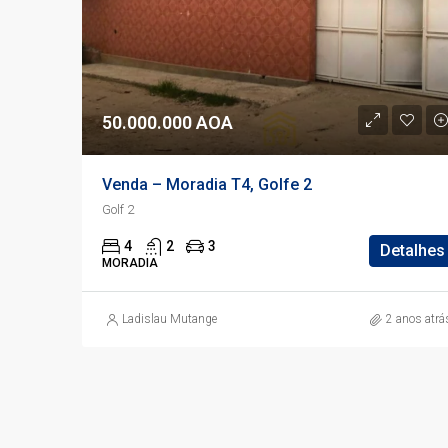
50.000.000 AOA
Venda – Moradia T4, Golfe 2
Golf 2
4
2
3
Detalhes
MORADIA
Ladislau Mutange
2 anos atrá