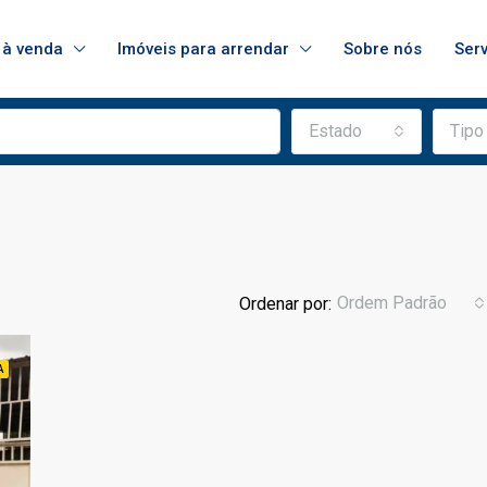
 à venda
Imóveis para arrendar
Sobre nós
Ser
Estado
Tipo
Ordem Padrão
Ordenar por:
A
DESTAQUE