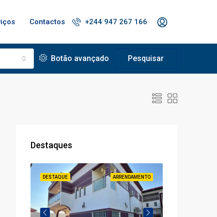
viços
Contactos
+244 947 267 166
Botão avançado
Pesquisar
Destaques
À VENDA
DESTAQUE
ARRENDAMENTO
DESTAQUE