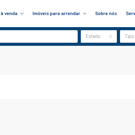
 à venda
Imóveis para arrendar
Sobre nós
Ser
Estado
Tipo
DESTAQUE