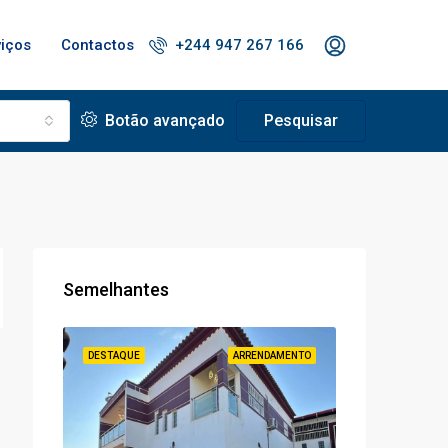
viços
Contactos
+244 947 267 166
Botão avançado
Pesquisar
Semelhantes
À VENDA
DESTAQUE
ARRENDAMENTO
DESTAQUE