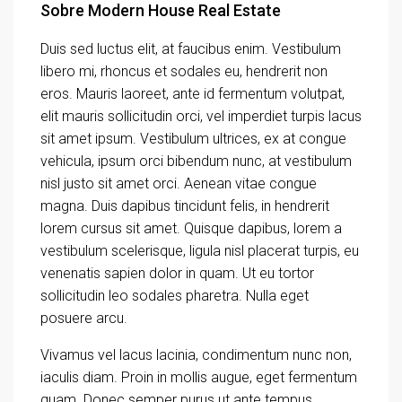
Sobre Modern House Real Estate
Duis sed luctus elit, at faucibus enim. Vestibulum
libero mi, rhoncus et sodales eu, hendrerit non
eros. Mauris laoreet, ante id fermentum volutpat,
elit mauris sollicitudin orci, vel imperdiet turpis lacus
sit amet ipsum. Vestibulum ultrices, ex at congue
vehicula, ipsum orci bibendum nunc, at vestibulum
nisl justo sit amet orci. Aenean vitae congue
magna. Duis dapibus tincidunt felis, in hendrerit
lorem cursus sit amet. Quisque dapibus, lorem a
vestibulum scelerisque, ligula nisl placerat turpis, eu
venenatis sapien dolor in quam. Ut eu tortor
sollicitudin leo sodales pharetra. Nulla eget
posuere arcu.
Vivamus vel lacus lacinia, condimentum nunc non,
iaculis diam. Proin in mollis augue, eget fermentum
quam. Donec semper purus ut ante tempus