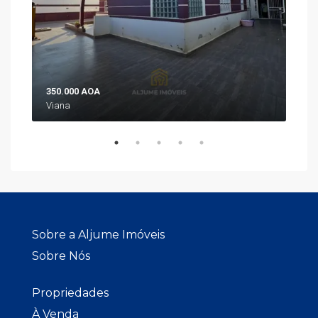
350.000 AOA
298
Viana
Pre
Sobre a Aljume Imóveis
Sobre Nós
Propriedades
À Venda