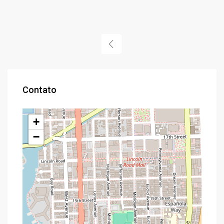
Contato
+
−