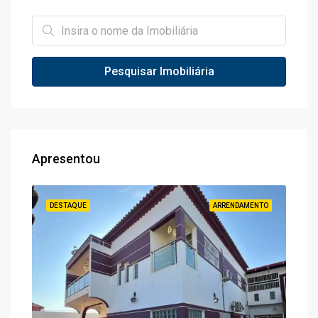
Pesquisar Imobiliária
Apresentou
ENDA
DESTAQUE
ARRENDAMENTO
DES